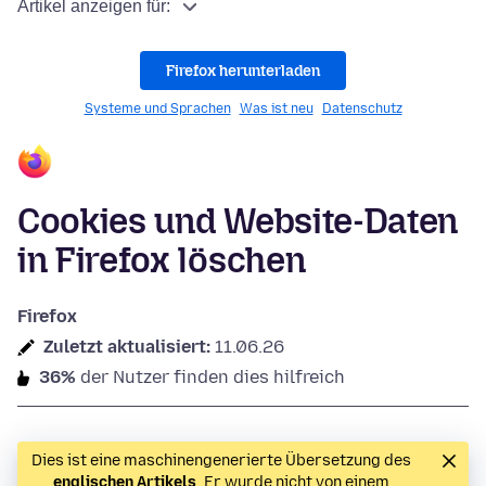
Artikel anzeigen für:
Firefox herunterladen
Systeme und Sprachen
Was ist neu
Datenschutz
Cookies und Website-Daten
in Firefox löschen
Firefox
Zuletzt aktualisiert:
11.06.26
36%
der Nutzer finden dies hilfreich
Dies ist eine maschinengenerierte Übersetzung des
englischen Artikels
. Er wurde nicht von einem