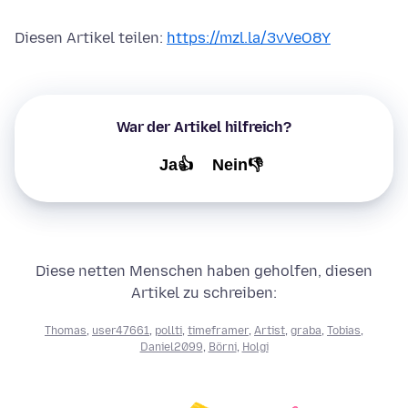
Diesen Artikel teilen:
https://mzl.la/3vVeO8Y
War der Artikel hilfreich?
Ja👍
Nein👎
Diese netten Menschen haben geholfen, diesen
Artikel zu schreiben:
Thomas
,
user47661
,
pollti
,
timeframer
,
Artist
,
graba
,
Tobias
,
Daniel2099
,
Börni
,
Holgi