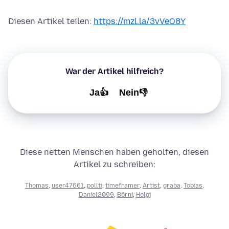
Diesen Artikel teilen:
https://mzl.la/3vVeO8Y
War der Artikel hilfreich?
Ja👍
Nein👎
Diese netten Menschen haben geholfen, diesen
Artikel zu schreiben:
Thomas
,
user47661
,
pollti
,
timeframer
,
Artist
,
graba
,
Tobias
,
Daniel2099
,
Börni
,
Holgi