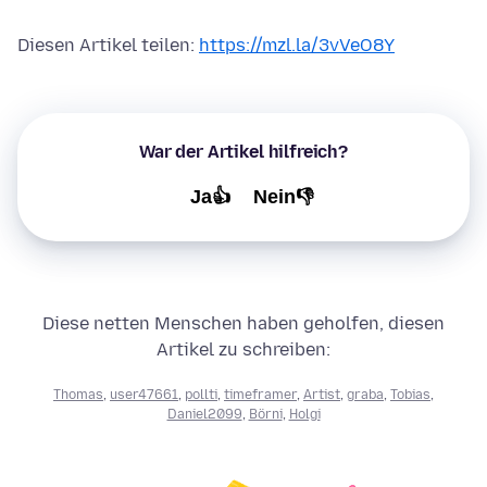
Diesen Artikel teilen:
https://mzl.la/3vVeO8Y
War der Artikel hilfreich?
Ja👍
Nein👎
Diese netten Menschen haben geholfen, diesen
Artikel zu schreiben:
Thomas
,
user47661
,
pollti
,
timeframer
,
Artist
,
graba
,
Tobias
,
Daniel2099
,
Börni
,
Holgi