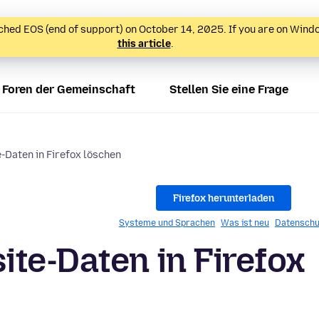
hed EOS (end of support) on October 14, 2025. If you are on Wind
this article
.
Foren der Gemeinschaft
Stellen Sie eine Frage
-Daten in Firefox löschen
Firefox herunterladen
Systeme und Sprachen
Was ist neu
Datenschu
te-Daten in Firefox