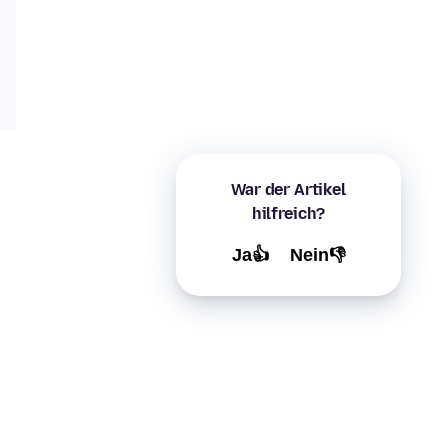
War der Artikel
hilfreich?
Ja👍
Nein👎