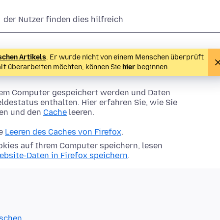
der Nutzer finden dies hilfreich
schen Artikels
. Er wurde nicht von einem Menschen überprüft
alt überarbeiten möchten, können Sie
hier
beginnen.
Ihrem Computer gespeichert werden und Daten
ldestatus enthalten. Hier erfahren Sie, wie Sie
hen und den
Cache
leeren.
ie
Leeren des Caches von Firefox
.
kies auf Ihrem Computer speichern, lesen
ebsite-Daten in Firefox speichern
.
öschen