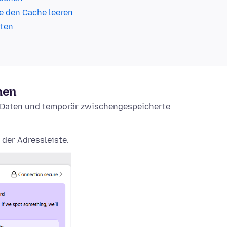
e den Cache leeren
lten
hen
e-Daten und temporär zwischengespeicherte
 der Adressleiste.