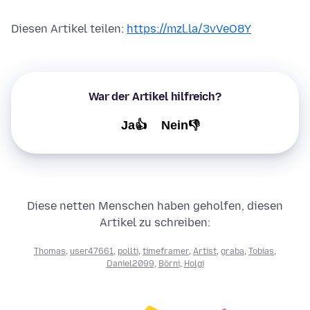
Diesen Artikel teilen:
https://mzl.la/3vVeO8Y
War der Artikel hilfreich?
Ja👍
Nein👎
Diese netten Menschen haben geholfen, diesen
Artikel zu schreiben:
Thomas
,
user47661
,
pollti
,
timeframer
,
Artist
,
graba
,
Tobias
,
Daniel2099
,
Börni
,
Holgi