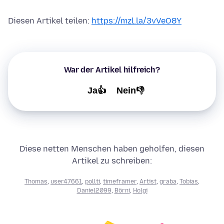
Diesen Artikel teilen:
https://mzl.la/3vVeO8Y
War der Artikel hilfreich?
Ja👍
Nein👎
Diese netten Menschen haben geholfen, diesen
Artikel zu schreiben:
Thomas
,
user47661
,
pollti
,
timeframer
,
Artist
,
graba
,
Tobias
,
Daniel2099
,
Börni
,
Holgi