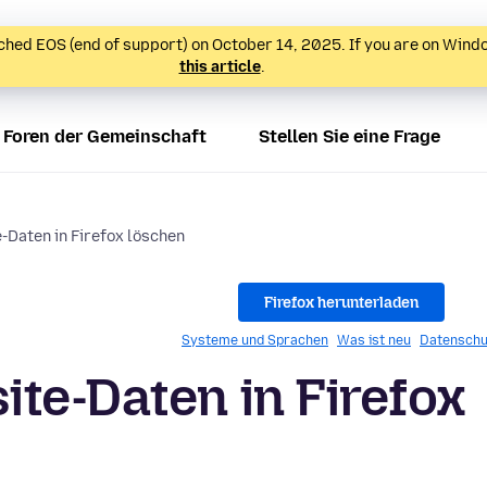
hed EOS (end of support) on October 14, 2025. If you are on Wind
this article
.
Foren der Gemeinschaft
Stellen Sie eine Frage
-Daten in Firefox löschen
Firefox herunterladen
Systeme und Sprachen
Was ist neu
Datenschu
te-Daten in Firefox