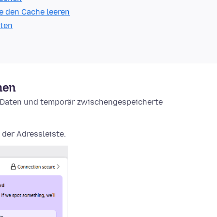
e den Cache leeren
lten
hen
e-Daten und temporär zwischengespeicherte
 der Adressleiste.