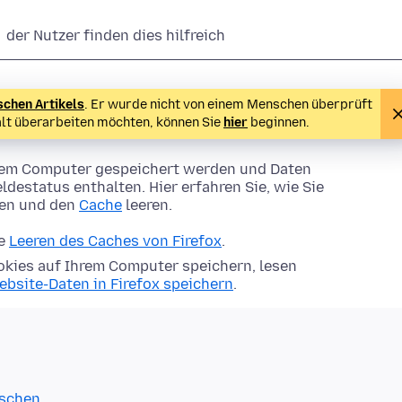
der Nutzer finden dies hilfreich
schen Artikels
. Er wurde nicht von einem Menschen überprüft
alt überarbeiten möchten, können Sie
hier
beginnen.
Ihrem Computer gespeichert werden und Daten
ldestatus enthalten. Hier erfahren Sie, wie Sie
hen und den
Cache
leeren.
ie
Leeren des Caches von Firefox
.
kies auf Ihrem Computer speichern, lesen
ebsite-Daten in Firefox speichern
.
öschen