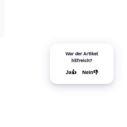
War der Artikel
hilfreich?
Ja👍
Nein👎