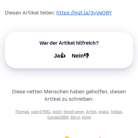
Diesen Artikel teilen:
https://mzl.la/3vVeO8Y
War der Artikel hilfreich?
Ja👍
Nein👎
Diese netten Menschen haben geholfen, diesen
Artikel zu schreiben:
Thomas
,
user47661
,
pollti
,
timeframer
,
Artist
,
graba
,
Tobias
,
Daniel2099
,
Börni
,
Holgi