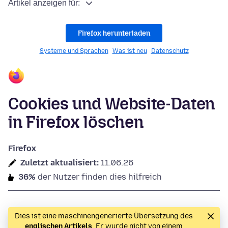
Artikel anzeigen für:
Firefox herunterladen
Systeme und Sprachen
Was ist neu
Datenschutz
Cookies und Website-Daten
in Firefox löschen
Firefox
Zuletzt aktualisiert:
11.06.26
36%
der Nutzer finden dies hilfreich
Dies ist eine maschinengenerierte Übersetzung des
englischen Artikels
. Er wurde nicht von einem