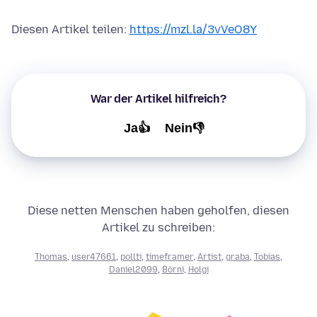
Diesen Artikel teilen:
https://mzl.la/3vVeO8Y
War der Artikel hilfreich?
Ja👍
Nein👎
Diese netten Menschen haben geholfen, diesen
Artikel zu schreiben:
Thomas
,
user47661
,
pollti
,
timeframer
,
Artist
,
graba
,
Tobias
,
Daniel2099
,
Börni
,
Holgi