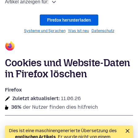
Artikel anzeigen für:
Firefox herunterladen
Systeme und Sprachen
Was ist neu
Datenschutz
Cookies und Website-Daten
in Firefox löschen
Firefox
Zuletzt aktualisiert:
11.06.26
36%
der Nutzer finden dies hilfreich
Dies ist eine maschinengenerierte Übersetzung des
englischen Artikels
. Er wurde nicht von einem