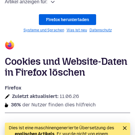
Artikel anzeigen für:
Firefox herunterladen
Systeme und Sprachen
Was ist neu
Datenschutz
Cookies und Website-Daten
in Firefox löschen
Firefox
Zuletzt aktualisiert:
11.06.26
36%
der Nutzer finden dies hilfreich
Dies ist eine maschinengenerierte Übersetzung des
englischen Artikels
. Er wurde nicht von einem