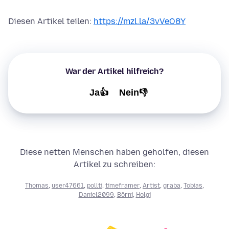
Diesen Artikel teilen:
https://mzl.la/3vVeO8Y
War der Artikel hilfreich?
Ja👍
Nein👎
Diese netten Menschen haben geholfen, diesen
Artikel zu schreiben:
Thomas
,
user47661
,
pollti
,
timeframer
,
Artist
,
graba
,
Tobias
,
Daniel2099
,
Börni
,
Holgi