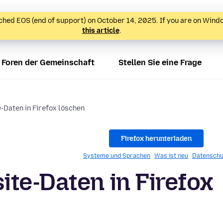
hed EOS (end of support) on October 14, 2025. If you are on Wind
this article
.
Foren der Gemeinschaft
Stellen Sie eine Frage
-Daten in Firefox löschen
Firefox herunterladen
Systeme und Sprachen
Was ist neu
Datenschu
te-Daten in Firefox