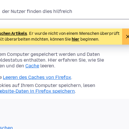
der Nutzer finden dies hilfreich
schen Artikels
. Er wurde nicht von einem Menschen überprüft
alt überarbeiten möchten, können Sie
hier
beginnen.
Ihrem Computer gespeichert werden und Daten
ldestatus enthalten. Hier erfahren Sie, wie Sie
hen und den
Cache
leeren.
ie
Leeren des Caches von Firefox
.
kies auf Ihrem Computer speichern, lesen
ebsite-Daten in Firefox speichern
.
öschen