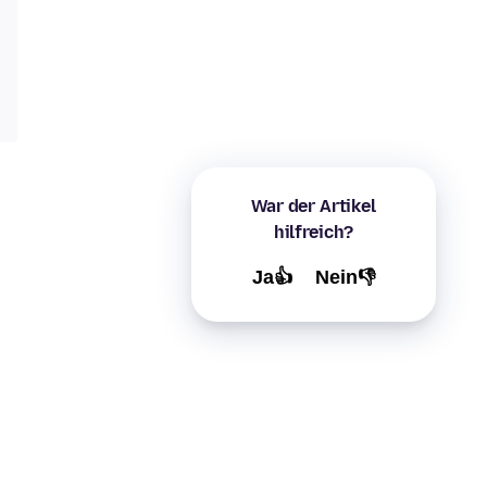
War der Artikel
hilfreich?
Ja👍
Nein👎