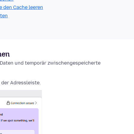
e den Cache leeren
lten
hen
e-Daten und temporär zwischengespeicherte
 der Adressleiste.