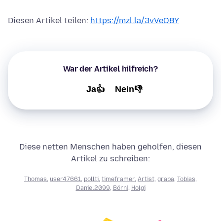
Diesen Artikel teilen:
https://mzl.la/3vVeO8Y
War der Artikel hilfreich?
Ja👍
Nein👎
Diese netten Menschen haben geholfen, diesen
Artikel zu schreiben:
Thomas
,
user47661
,
pollti
,
timeframer
,
Artist
,
graba
,
Tobias
,
Daniel2099
,
Börni
,
Holgi