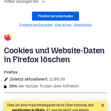
Artikel anzeigen für:
Firefox herunterladen
Systeme und Sprachen
Was ist neu
Datenschutz
Cookies und Website-Daten
in Firefox löschen
Firefox
Zuletzt aktualisiert:
11.06.26
36%
der Nutzer finden dies hilfreich
Dies ist eine maschinengenerierte Übersetzung des
englischen Artikels
. Er wurde nicht von einem