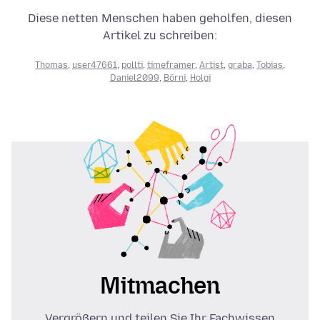
Diese netten Menschen haben geholfen, diesen
Artikel zu schreiben:
Thomas
,
user47661
,
pollti
,
timeframer
,
Artist
,
graba
,
Tobias
,
Daniel2099
,
Börni
,
Holgi
Mitmachen
Vergrößern und teilen Sie Ihr Fachwissen