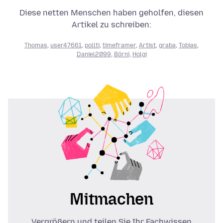
Diese netten Menschen haben geholfen, diesen
Artikel zu schreiben:
Thomas
,
user47661
,
pollti
,
timeframer
,
Artist
,
graba
,
Tobias
,
Daniel2099
,
Börni
,
Holgi
Mitmachen
Vergrößern und teilen Sie Ihr Fachwissen