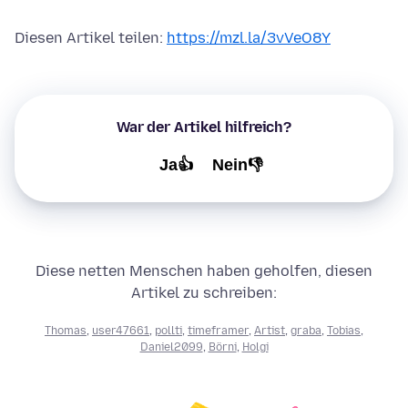
Diesen Artikel teilen:
https://mzl.la/3vVeO8Y
War der Artikel hilfreich?
Ja👍
Nein👎
Diese netten Menschen haben geholfen, diesen
Artikel zu schreiben:
Thomas
,
user47661
,
pollti
,
timeframer
,
Artist
,
graba
,
Tobias
,
Daniel2099
,
Börni
,
Holgi