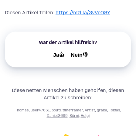
Diesen Artikel teilen:
https://mzl.la/3vVeO8Y
War der Artikel hilfreich?
Ja👍
Nein👎
Diese netten Menschen haben geholfen, diesen
Artikel zu schreiben:
Thomas
,
user47661
,
pollti
,
timeframer
,
Artist
,
graba
,
Tobias
,
Daniel2099
,
Börni
,
Holgi