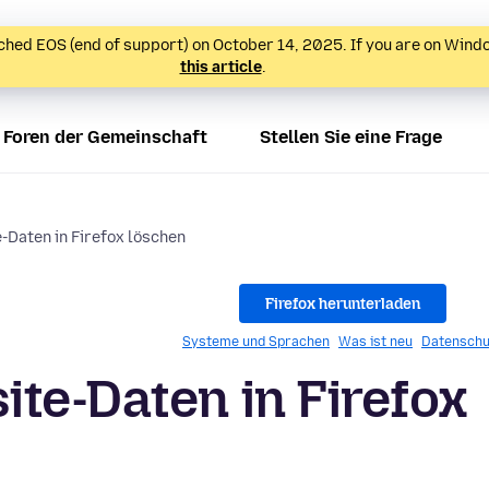
hed EOS (end of support) on October 14, 2025. If you are on Wind
this article
.
Foren der Gemeinschaft
Stellen Sie eine Frage
-Daten in Firefox löschen
Firefox herunterladen
Systeme und Sprachen
Was ist neu
Datenschu
te-Daten in Firefox