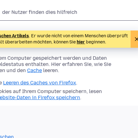
der Nutzer finden dies hilfreich
schen Artikels
. Er wurde nicht von einem Menschen überprüft
alt überarbeiten möchten, können Sie
hier
beginnen.
Ihrem Computer gespeichert werden und Daten
ldestatus enthalten. Hier erfahren Sie, wie Sie
hen und den
Cache
leeren.
ie
Leeren des Caches von Firefox
.
kies auf Ihrem Computer speichern, lesen
ebsite-Daten in Firefox speichern
.
öschen