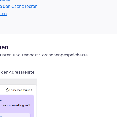
e den Cache leeren
lten
hen
e-Daten und temporär zwischengespeicherte
 der Adressleiste.