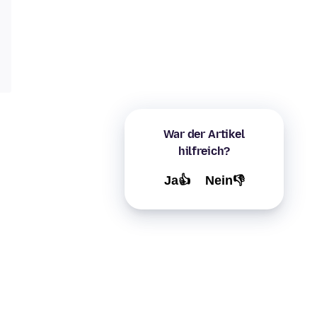
War der Artikel
hilfreich?
Ja👍
Nein👎