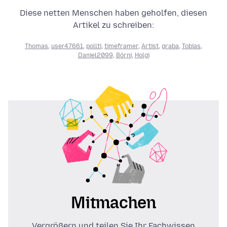
Diese netten Menschen haben geholfen, diesen
Artikel zu schreiben:
Thomas
,
user47661
,
pollti
,
timeframer
,
Artist
,
graba
,
Tobias
,
Daniel2099
,
Börni
,
Holgi
Mitmachen
Vergrößern und teilen Sie Ihr Fachwissen