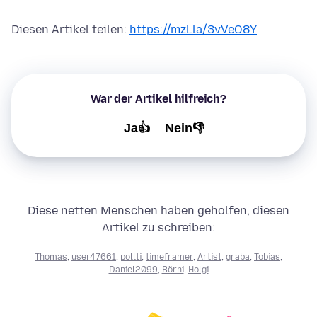
Diesen Artikel teilen:
https://mzl.la/3vVeO8Y
War der Artikel hilfreich?
Ja👍
Nein👎
Diese netten Menschen haben geholfen, diesen
Artikel zu schreiben:
Thomas
,
user47661
,
pollti
,
timeframer
,
Artist
,
graba
,
Tobias
,
Daniel2099
,
Börni
,
Holgi