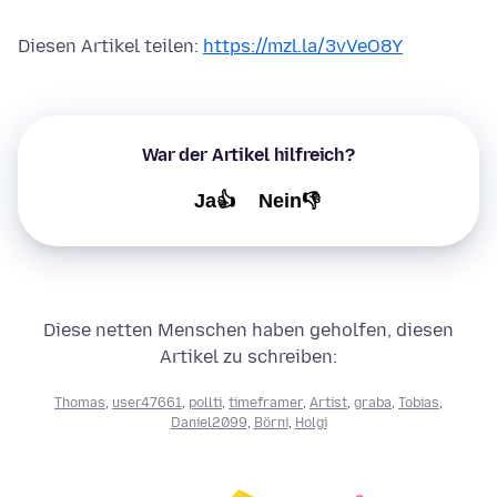
Diesen Artikel teilen:
https://mzl.la/3vVeO8Y
War der Artikel hilfreich?
Ja👍
Nein👎
Diese netten Menschen haben geholfen, diesen
Artikel zu schreiben:
Thomas
,
user47661
,
pollti
,
timeframer
,
Artist
,
graba
,
Tobias
,
Daniel2099
,
Börni
,
Holgi