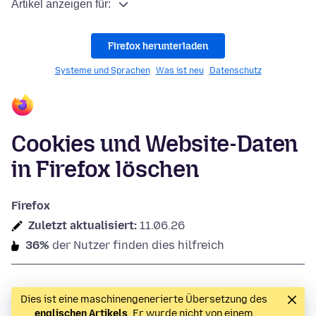
Artikel anzeigen für:
Firefox herunterladen
Systeme und Sprachen
Was ist neu
Datenschutz
Cookies und Website-Daten
in Firefox löschen
Firefox
Zuletzt aktualisiert:
11.06.26
36%
der Nutzer finden dies hilfreich
Dies ist eine maschinengenerierte Übersetzung des
englischen Artikels
. Er wurde nicht von einem