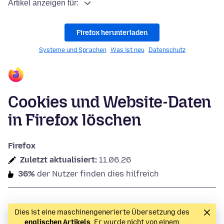
Artikel anzeigen für:
Firefox herunterladen
Systeme und Sprachen
Was ist neu
Datenschutz
Cookies und Website-Daten
in Firefox löschen
Firefox
Zuletzt aktualisiert:
11.06.26
36%
der Nutzer finden dies hilfreich
Dies ist eine maschinengenerierte Übersetzung des
englischen Artikels
. Er wurde nicht von einem