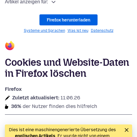
Artikel anzeigen für:
Firefox herunterladen
Systeme und Sprachen
Was ist neu
Datenschutz
Cookies und Website-Daten
in Firefox löschen
Firefox
Zuletzt aktualisiert:
11.06.26
36%
der Nutzer finden dies hilfreich
Dies ist eine maschinengenerierte Übersetzung des
englischen Artikels
. Er wurde nicht von einem