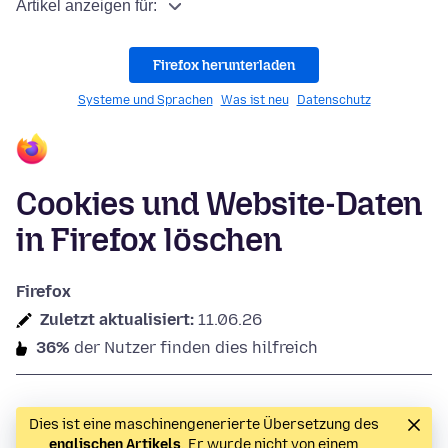
Artikel anzeigen für:
Firefox herunterladen
Systeme und Sprachen
Was ist neu
Datenschutz
Cookies und Website-Daten
in Firefox löschen
Firefox
Zuletzt aktualisiert:
11.06.26
36%
der Nutzer finden dies hilfreich
Dies ist eine maschinengenerierte Übersetzung des
englischen Artikels
. Er wurde nicht von einem