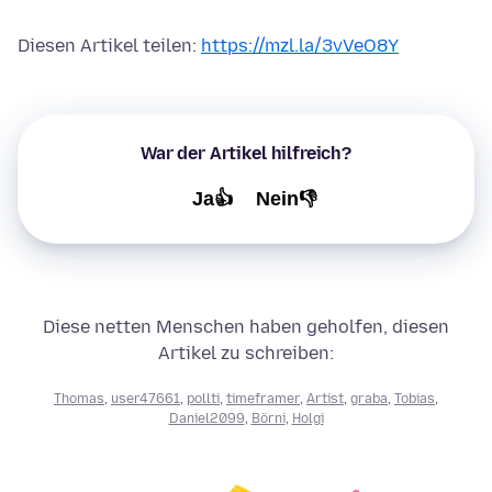
Diesen Artikel teilen:
https://mzl.la/3vVeO8Y
War der Artikel hilfreich?
Ja👍
Nein👎
Diese netten Menschen haben geholfen, diesen
Artikel zu schreiben:
Thomas
,
user47661
,
pollti
,
timeframer
,
Artist
,
graba
,
Tobias
,
Daniel2099
,
Börni
,
Holgi