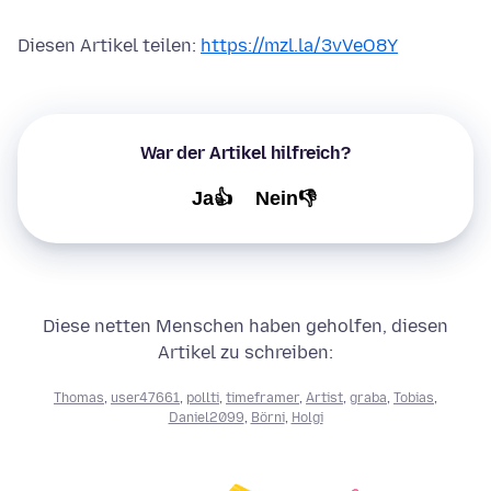
Diesen Artikel teilen:
https://mzl.la/3vVeO8Y
War der Artikel hilfreich?
Ja👍
Nein👎
Diese netten Menschen haben geholfen, diesen
Artikel zu schreiben:
Thomas
,
user47661
,
pollti
,
timeframer
,
Artist
,
graba
,
Tobias
,
Daniel2099
,
Börni
,
Holgi