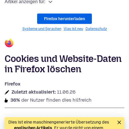
Artikel anzeigen für:
Firefox herunterladen
Systeme und Sprachen
Was ist neu
Datenschutz
Cookies und Website-Daten
in Firefox löschen
Firefox
Zuletzt aktualisiert:
11.06.26
36%
der Nutzer finden dies hilfreich
Dies ist eine maschinengenerierte Übersetzung des
englischen Artikels
. Er wurde nicht von einem