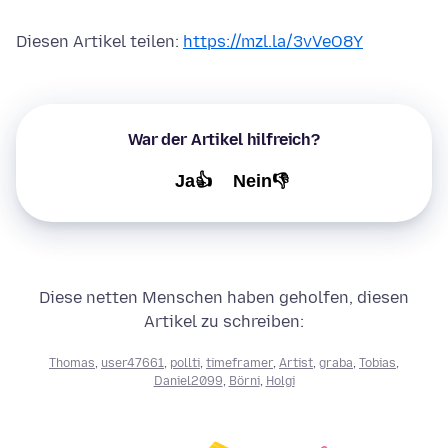
Diesen Artikel teilen:
https://mzl.la/3vVeO8Y
War der Artikel hilfreich?
Ja👍
Nein👎
Diese netten Menschen haben geholfen, diesen
Artikel zu schreiben:
Thomas
,
user47661
,
pollti
,
timeframer
,
Artist
,
graba
,
Tobias
,
Daniel2099
,
Börni
,
Holgi