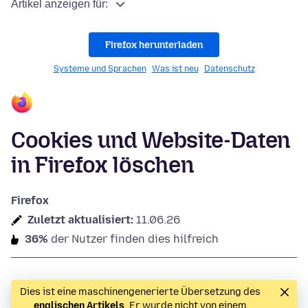
Artikel anzeigen für:
Firefox herunterladen
Systeme und Sprachen
Was ist neu
Datenschutz
Cookies und Website-Daten
in Firefox löschen
Firefox
Zuletzt aktualisiert:
11.06.26
36%
der Nutzer finden dies hilfreich
Dies ist eine maschinengenerierte Übersetzung des
englischen Artikels
. Er wurde nicht von einem