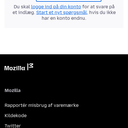
Du skal
logge ind på din konto
for at svare på
et indlæg.
Start et nyt spørgsmål
, hvis du ikke
har en konto endnu.
Mozilla
Rapportér misbrug af varemærke
Kildekode
Twitter