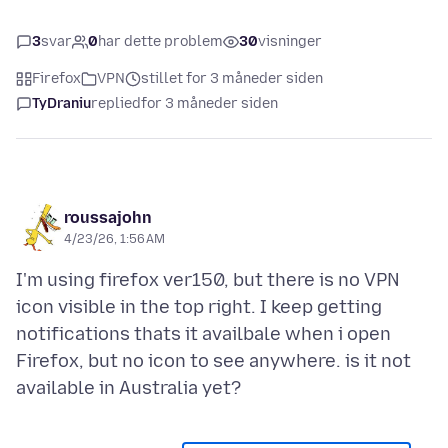
3
svar
0
har dette problem
30
visninger
Firefox
VPN
stillet for 3 måneder siden
TyDraniu
replied
for 3 måneder siden
roussajohn
4/23/26, 1:56 AM
I'm using firefox ver150, but there is no VPN
icon visible in the top right. I keep getting
notifications thats it availbale when i open
Firefox, but no icon to see anywhere. is it not