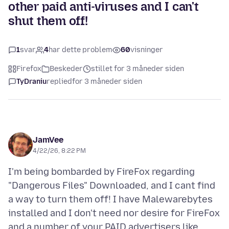
other paid anti-viruses and I can't
shut them off!
1
svar
4
har dette problem
60
visninger
Firefox
Beskeder
stillet for 3 måneder siden
TyDraniu
replied
for 3 måneder siden
JamVee
4/22/26, 8:22 PM
I'm being bombarded by FireFox regarding
"Dangerous Files" Downloaded, and I cant find
a way to turn them off! I have Malewarebytes
installed and I don't need nor desire for FireFox
and a number of your PAID advertisers like