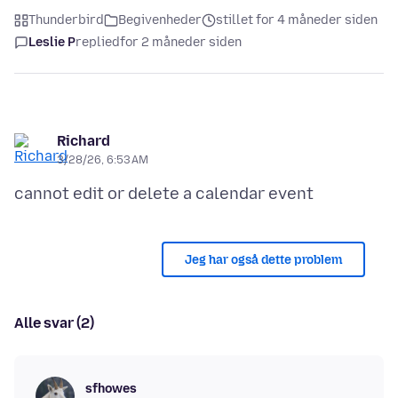
Thunderbird
Begivenheder
stillet for 4 måneder siden
Leslie P
replied
for 2 måneder siden
Richard
3/28/26, 6:53 AM
Jeg har også dette problem
Alle svar (2)
sfhowes