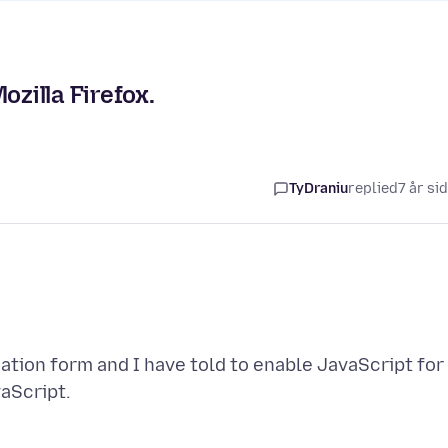
ozilla Firefox.
TyDraniu
replied
7 år si
cation form and I have told to enable JavaScript for