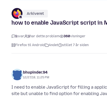
Arkiveret
how to enable JavaScript script in M
1
svar
1
har dette problem
360
visninger
Firefox til Android
Andet
stillet 7 år siden
bhupinder.94
12/27/18, 11:25 PM
I need to enable JavaScript for filling a appli