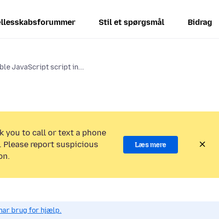
llesskabsforummer
Stil et spørgsmål
Bidrag
le JavaScript script in...
k you to call or text a phone
 Please report suspicious
Læs mere
on.
har brug for hjælp.