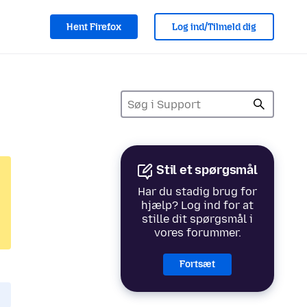
Hent Firefox
Log ind/Tilmeld dig
Stil et spørgsmål
Har du stadig brug for
hjælp? Log ind for at
stille dit spørgsmål i
vores forummer.
Fortsæt