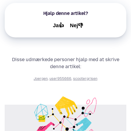
Hjalp denne artikel?
Ja👍
Nej👎
Disse udmærkede personer hjalp med at skrive
denne artikel:
Joergen
,
user955666
,
scootergrisen