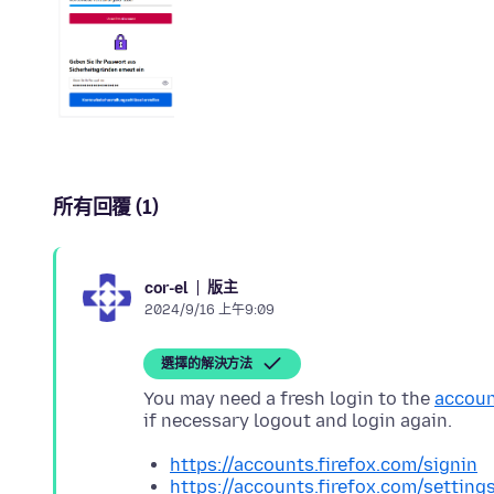
所有回覆 (1)
版主
cor-el
2024/9/16 上午9:09
選擇的解決方法
You may need a fresh login to the
accoun
https://accounts.firefox.com/signin
https://accounts.firefox.com/setting