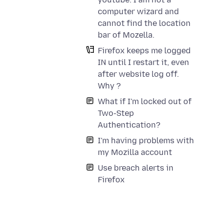
computer wizard and
cannot find the location
bar of Mozella.
Firefox keeps me logged
IN until I restart it, even
after website log off.
Why ?
What if I'm locked out of
Two-Step
Authentication?
I'm having problems with
my Mozilla account
Use breach alerts in
Firefox