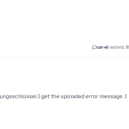
cor-el
replied
1 
ungsschlüssel I get the uploaded error message. I