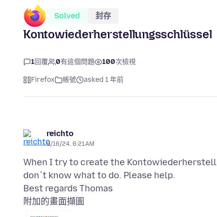
Solved
封存
Kontowiederherstellungsschlüssel
1
回覆
0
有這個問題
100
次檢視
Firefox
帳號
asked 1 年前
reichto
9/16/24, 6:21 AM
When I try to create the Kontowiederherstell
don´t know what to do. Please help.
附加的畫面擷圖