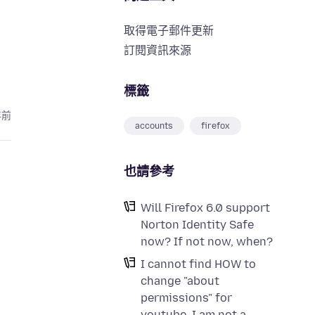
取得電子郵件更新
訂閱資訊來源
標籤
年前
accounts
firefox
也請參考
Will Firefox 6.0 support
Norton Identity Safe
now? If not now, when?
I cannot find HOW to
change "about
permissions" for
youtube. I am not a