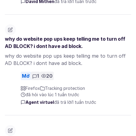
David Mithen
đã trả lời
1 tuần trước
why do website pop ups keep telling me to turn off
AD BLOCK? i dont have ad block.
why do website pop ups keep telling me to turn off
AD BLOCK? i dont have ad block.
Mở
1
20
Firefox
Tracking protection
đã hỏi vào lúc 1 tuần trước
Agent virtuel
đã trả lời
1 tuần trước