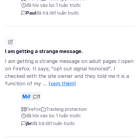
đã hỏi vào lúc 1 tuần trước
Paul
đã trả lời
1 tuần trước
I am getting a strange message.
I am getting a strange message on adult pages I open
on Firefox. It says; "opt out signal honored". I
checked with the site owner and they told me it is a
function of my …
(xem thêm)
Mở
1
Firefox
Tracking protection
đã hỏi vào lúc 1 tuần trước
jbr
đã trả lời
1 tuần trước