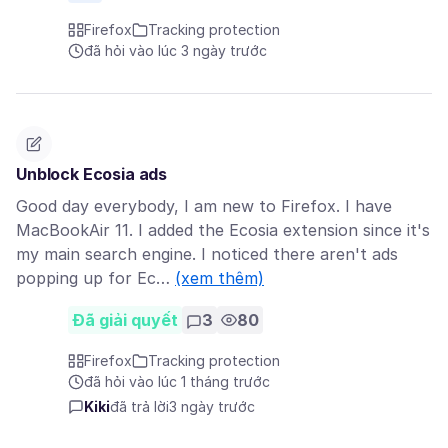
Firefox
Tracking protection
đã hỏi vào lúc 3 ngày trước
Unblock Ecosia ads
Good day everybody, I am new to Firefox. I have
MacBookAir 11. I added the Ecosia extension since it's
my main search engine. I noticed there aren't ads
popping up for Ec…
(xem thêm)
Đã giải quyết
3
80
Firefox
Tracking protection
đã hỏi vào lúc 1 tháng trước
Kiki
đã trả lời
3 ngày trước