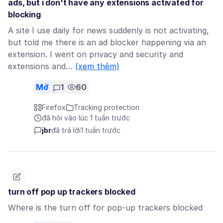
ads, but i don't have any extensions activated for
blocking
A site I use daily for news suddenly is not activating,
but told me there is an ad blocker happening via an
extension. I went on privacy and security and
extensions and…
(xem thêm)
Mở
1
60
Firefox
Tracking protection
đã hỏi vào lúc 1 tuần trước
jbr
đã trả lời
1 tuần trước
turn off pop up trackers blocked
Where is the turn off for pop-up trackers blocked