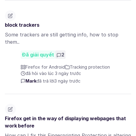
block trackers
Some trackers are still getting info, how to stop
them..
Đã giải quyết
2
Firefox for Android
Tracking protection
đã hỏi vào lúc 3 ngày trước
Mark
đã trả lời
3 ngày trước
Firefox get in the way of displaying webpages that
work before
How can I fix this Fingerprinting Protection is altering