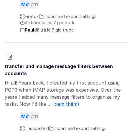
Mở
1
Firefox
Import and export settings
đã hỏi vào lúc 7 giờ trước
Paul
đã trả lời
7 giờ trước
transfer and manage message filters between
accounts
Hi all! Years back, I created my first account using
POP3 when IMAP storage was expensive. Over the
years I added many message filters to organize my
tasks. Now I'd like …
(xem thêm)
Mở
1
Thunderbird
Import and export settings