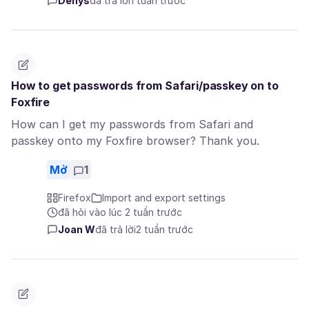
Denys
đã trả lời
1 tuần trước
How to get passwords from Safari/passkey on to
Foxfire
How can I get my passwords from Safari and
passkey onto my Foxfire browser? Thank you.
Mở
1
Firefox
Import and export settings
đã hỏi vào lúc 2 tuần trước
Joan W
đã trả lời
2 tuần trước