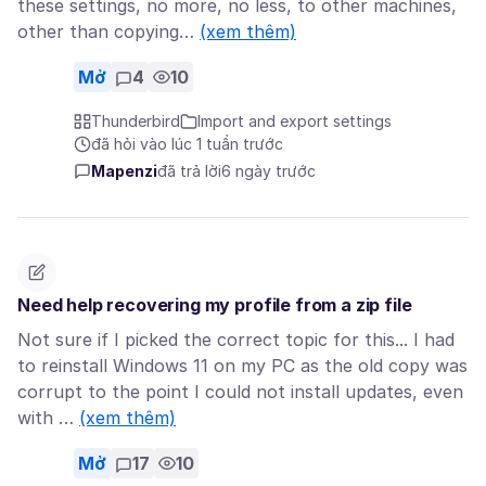
these settings, no more, no less, to other machines,
other than copying…
(xem thêm)
Mở
4
10
Thunderbird
Import and export settings
đã hỏi vào lúc 1 tuần trước
Mapenzi
đã trả lời
6 ngày trước
Need help recovering my profile from a zip file
Not sure if I picked the correct topic for this... I had
to reinstall Windows 11 on my PC as the old copy was
corrupt to the point I could not install updates, even
with …
(xem thêm)
Mở
17
10