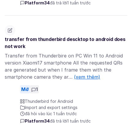
Platform34
đã trả lời
1 tuần trước
transfer from thunderbird descktop to android does
not work
Transfer from Thunderbire on PC Win 11 to Android
version Xiaomi17 smartphone All the requested QRs
are generated but when I frame them with the
smartphone camera they ar…
(xem thêm)
Mở
1
Thunderbird for Android
Import and export settings
đã hỏi vào lúc 1 tuần trước
Platform34
đã trả lời
1 tuần trước