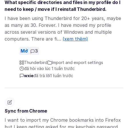
What specific directories and files in my profile do I
need to keep / move if I reinstall Thunderbird.
I have been using Thunderbird for 20+ years, maybe
as many as 30. Forever. I have moved my profile
across several versions of Windows and multiple
computers. There are fi…
(xem thêm)
Mở
3
Thunderbird
Import and export settings
đã hỏi vào lúc 1 tuần trước
wxie
đã trả lời
1 tuần trước
Sync from Chrome
I want to import my Chrome bookmarks into Firefox
but I keep getting asked for my keychain password.