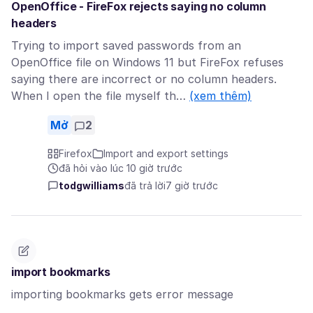
OpenOffice - FireFox rejects saying no column
headers
Trying to import saved passwords from an
OpenOffice file on Windows 11 but FireFox refuses
saying there are incorrect or no column headers.
When I open the file myself th…
(xem thêm)
Mở
2
Firefox
Import and export settings
đã hỏi vào lúc 10 giờ trước
todgwilliams
đã trả lời
7 giờ trước
import bookmarks
importing bookmarks gets error message