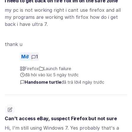
i need to get back on fire fox im on the safe zone
my pc is not working right i cant use firefox and all
my programs are working with firfox how do i get
back i have ultra 7.
thank u
Mở
1
Firefox
Launch failure
đã hỏi vào lúc 5 ngày trước
Handsome turtle
đã trả lời
4 ngày trước
Can't access eBay, suspect Firefox but not sure
Hi, I'm still using Windows 7. Yes probably that's a