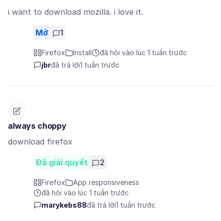
i want to download mozilla. i love it.
Mở
1
Firefox
Install
đã hỏi vào lúc 1 tuần trước
jbr
đã trả lời
1 tuần trước
always choppy
download firefox
Đã giải quyết
2
Firefox
App responsiveness
đã hỏi vào lúc 1 tuần trước
marykebs88
đã trả lời
1 tuần trước