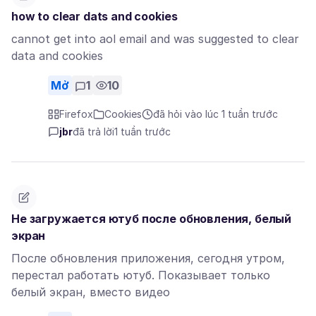
how to clear dats and cookies
cannot get into aol email and was suggested to clear
data and cookies
Mở
1
10
Firefox
Cookies
đã hỏi vào lúc 1 tuần trước
jbr
đã trả lời
1 tuần trước
Не загружается ютуб после обновления, белый
экран
После обновления приложения, сегодня утром,
перестал работать ютуб. Показывает только
белый экран, вместо видео