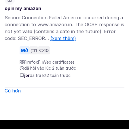
opin my amazon
Secure Connection Failed An error occurred during a
connection to www.amazon.in. The OCSP response is
not yet valid (contains a date in the future). Error
code: SEC_ERROR…
(xem thêm)
Mở
1
10
Firefox
Web certificates
đã hỏi vào lúc 2 tuần trước
jbr
đã trả lời
2 tuần trước
Cũ hơn