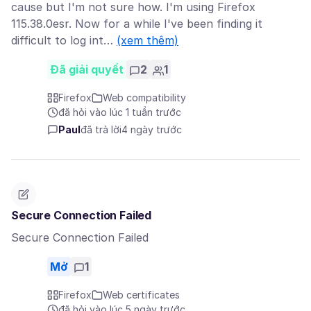
cause but I'm not sure how. I'm using Firefox
115.38.0esr. Now for a while I've been finding it
difficult to log int…
(xem thêm)
Đã giải quyết
2
1
Firefox
Web compatibility
đã hỏi vào lúc 1 tuần trước
Paul
đã trả lời
4 ngày trước
Secure Connection Failed
Secure Connection Failed
Mở
1
Firefox
Web certificates
đã hỏi vào lúc 5 ngày trước