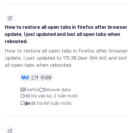
How to restore all open tabs in firefox after browser
update. I just updated and lost all open tabs when
rebooted.
How to restore all open tabs in Firefox after browser
update. I just updated to 115.38.0esr (64-bit) and lost
all open tabs when rebooted.
Mở
1
20
Firefox
Recover data
đã hỏi vào lúc 2 tuần trước
jbr
đã trả lời
1 tuần trước