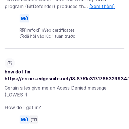
program (BitDefender) produces th…
(xem thêm)
Mở
Firefox
Web certificates
đã hỏi vào lúc 1 tuần trước
how do I fix
https://errors.edgesuite.net/18.8751c317.1785329934
Cerain sites give me an Acess Denied message
(LOWES !)
How do I get in?
Mở
1