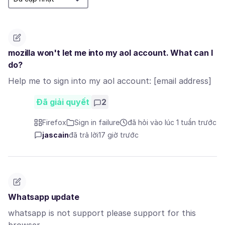
mozilla won't let me into my aol account. What can I
do?
Help me to sign into my aol account: [email address]
Đã giải quyết
2
Firefox
Sign in failure
đã hỏi vào lúc 1 tuần trước
jascain
đã trả lời
17 giờ trước
Whatsapp update
whatsapp is not support please support for this