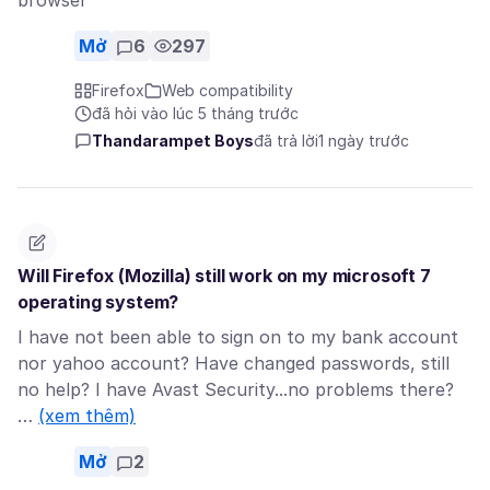
browser
Mở
6
297
Firefox
Web compatibility
đã hỏi vào lúc 5 tháng trước
Thandarampet Boys
đã trả lời
1 ngày trước
Will Firefox (Mozilla) still work on my microsoft 7
operating system?
I have not been able to sign on to my bank account
nor yahoo account? Have changed passwords, still
no help? I have Avast Security...no problems there?
…
(xem thêm)
Mở
2