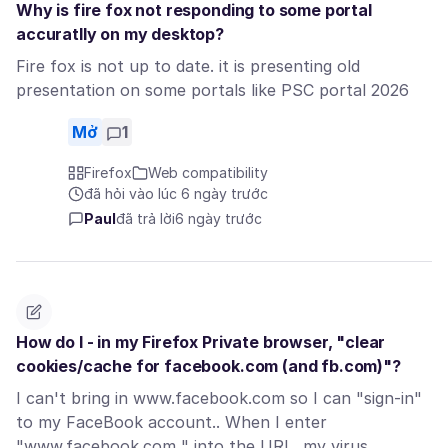
Why is fire fox not responding to some portal
accuratlly on my desktop?
Fire fox is not up to date. it is presenting old
presentation on some portals like PSC portal 2026
Mở
1
Firefox
Web compatibility
đã hỏi vào lúc 6 ngày trước
Paul
đã trả lời
6 ngày trước
How do I - in my Firefox Private browser, "clear
cookies/cache for facebook.com (and fb.com)"?
I can't bring in www.facebook.com so I can "sign-in"
to my FaceBook account.. When I enter
"www.facebook.com " into the URL, my virus