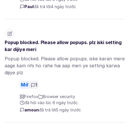
Paul
đã trả lời
4 ngày trước
Popup blocked. Please allow popups. plz iski setting
kar dijiye meri
Popup blocked. Please allow popups. iske karan mere
aage kam nhi ho rahe hai aap meri ye setting karwa
dijiye plz
Mở
1
Firefox
Browser security
đã hỏi vào lúc 6 ngày trước
amoun
đã trả lời
5 ngày trước