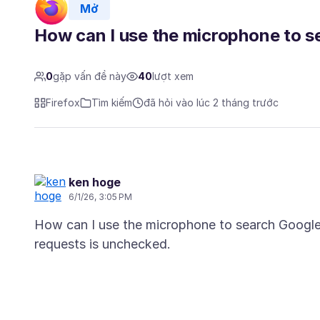
Mở
How can I use the microphone to se
0
gặp vấn đề này
40
lượt xem
Firefox
Tìm kiếm
đã hỏi vào lúc 2 tháng trước
ken hoge
6/1/26, 3:05 PM
How can I use the microphone to search Google 