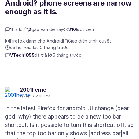
Android? phone screens are narrow
enough as it is.
1
trả lời
2
gặp vấn đề này
310
lượt xem
Firefox dành cho Android
Giao diện trình duyệt
đã hỏi vào lúc 5 tháng trước
VTech1855
đã trả lời
5 tháng trước
2001herne
2/24/26, 2:38 PM
In the latest Firefox for android UI change (dear
god, why) there appears to be a new toolbar
shortcut. Is it possible to turn this shortcut off, so
that the top toolbar only shows |address bar|all