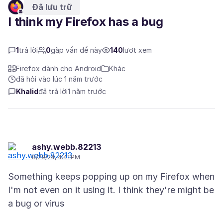
Đã lưu trữ
I think my Firefox has a bug
1
trả lời
0
gặp vấn đề này
140
lượt xem
Firefox dành cho Android
Khác
đã hỏi vào lúc 1 năm trước
Khalid
đã trả lời
1 năm trước
ashy.webb.82213
8/29/24, 4:41 PM
Something keeps popping up on my Firefox when
I'm not even on it using it. I think they're might be