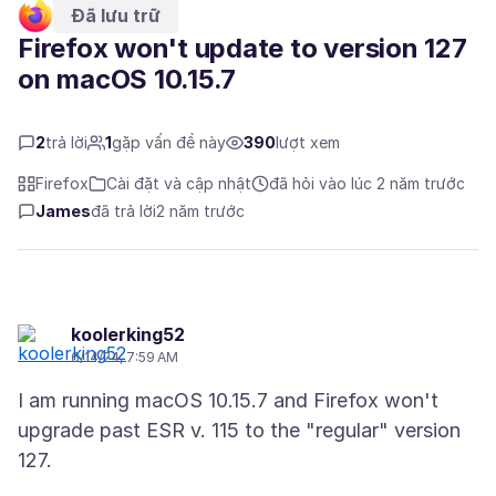
Đã lưu trữ
Firefox won't update to version 127
on macOS 10.15.7
2
trả lời
1
gặp vấn đề này
390
lượt xem
Firefox
Cài đặt và cập nhật
đã hỏi vào lúc 2 năm trước
James
đã trả lời
2 năm trước
koolerking52
6/14/24, 7:59 AM
I am running macOS 10.15.7 and Firefox won't
upgrade past ESR v. 115 to the "regular" version