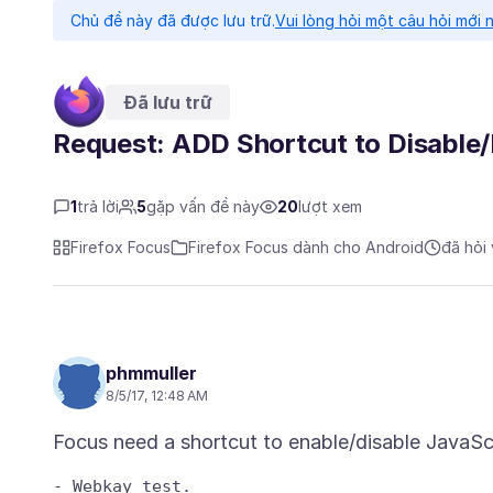
Chủ đề này đã được lưu trữ.
Vui lòng hỏi một câu hỏi mới 
Đã lưu trữ
Request: ADD Shortcut to Disable/
1
trả lời
5
gặp vấn đề này
20
lượt xem
Firefox Focus
Firefox Focus dành cho Android
đã hỏi
phmmuller
8/5/17, 12:48 AM
- Webkay test.
