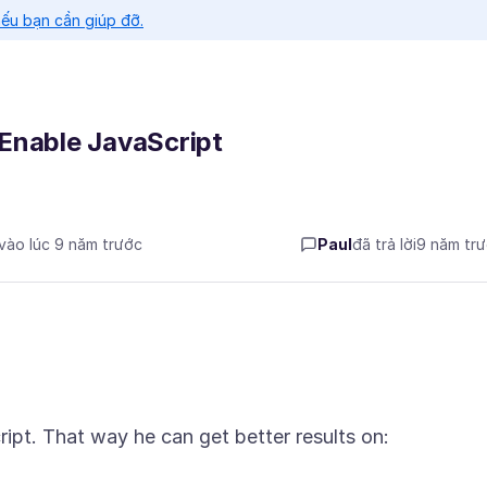
nếu bạn cần giúp đỡ.
Enable JavaScript
 vào lúc 9 năm trước
Paul
đã trả lời
9 năm tr