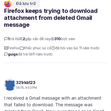
Đã lưu trữ
Firefox keeps trying to download
attachment from deleted Gmail
message
1
trả lời
2
gặp vấn đề này
310
lượt xem
Firefox
Khắc phục sự cố
đã hỏi vào lúc 11 năm trước
guigs
đã trả lời
11 năm trước
321rkb123
1/5/15, 9:53 PM
I received a Gmail message with an attachment
that failed to download. The message was