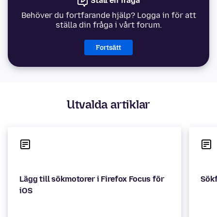
Ställ en fråga
Behöver du fortfarande hjälp? Logga in för att
ställa din fråga i vårt forum.
Fortsätt
Utvalda artiklar
Lägg till sökmotorer i Firefox Focus för
Sökf
iOS